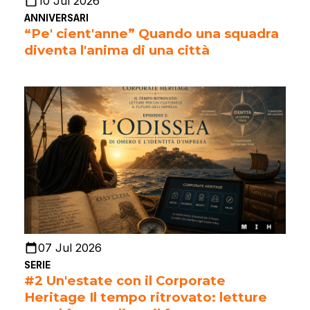
10 Jul 2026
ANNIVERSARI
“Pe' cient'anne” Quando una squadra
diventa l'anima di una città
07 Jul 2026
SERIE
#2 Un'estate con il Corporate
Heritage Il tempo ritrovato: letture