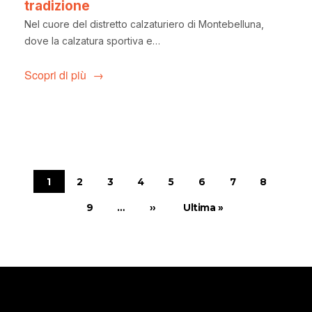
tradizione
Nel cuore del distretto calzaturiero di Montebelluna,
dove la calzatura sportiva e…
Scopri di più
Paginazione
1
2
3
4
5
6
7
8
Pagina
Pagina
Pagina
Pagina
Pagina
Pagina
Pagina
Pagina
9
…
››
Ultima »
Pagina
Pagina successiva
Ultima pagina