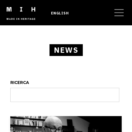
Salta al contenuto principale
ENGLISH
Briciole di pane
NEWS
RICERCA